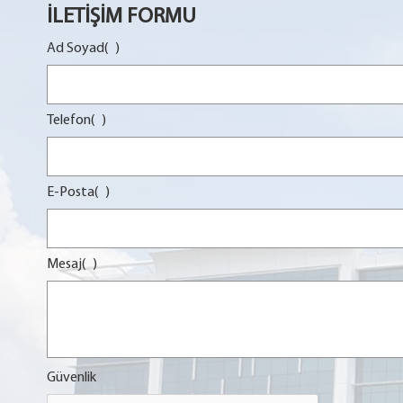
İLETİŞİM FORMU
Ad Soyad(
)
Telefon(
)
E-Posta(
)
Mesaj(
)
Güvenlik