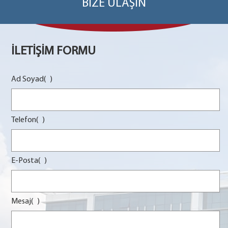
BİZE ULAŞIN
İLETİŞİM FORMU
Ad Soyad(
)
Telefon(
)
E-Posta(
)
Mesaj(
)